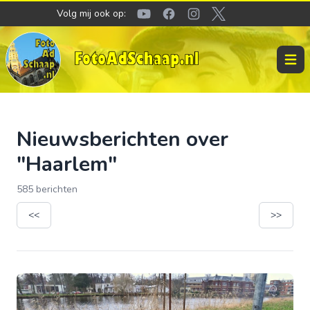
Volg mij ook op:
Youtube
Facebook
Instagram
Twitter
Open 
Nieuwsberichten over
"Haarlem"
585 berichten
<<
>>