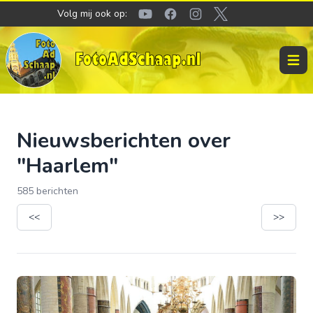
Volg mij ook op:
Youtube
Facebook
Instagram
Twitter
Open 
Nieuwsberichten over
"Haarlem"
585 berichten
<<
>>