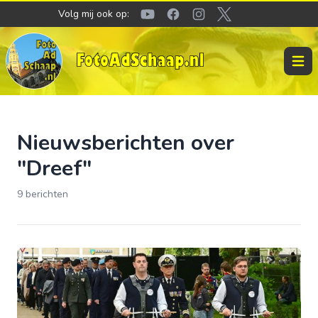
Volg mij ook op:
Youtube
Facebook
Instagram
Twitter
Open 
Nieuwsberichten over
"Dreef"
9 berichten