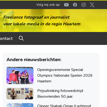
Volg mij ook op:
Youtube
Facebook
Instagram
Twitter
Freelance fotograaf en journalist
voor lokale media in de regio Haarlem
ontact
Andere nieuwsberichten:
Openingsceremonie Special
Olympics Nationale Spelen 2026
Haarlem
Prijsuitreiking fotowedstrijd
Bavovrienden 50 jaar.
Clipper Shabab Oman II achteruit