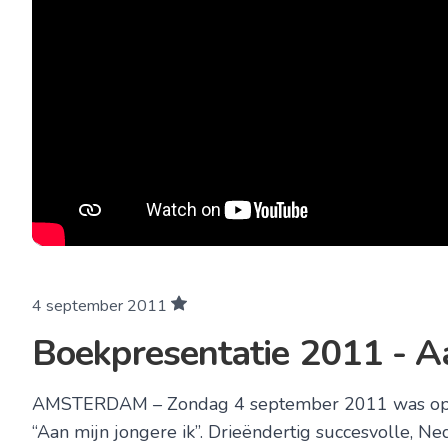
4 september 2011
Boekpresentatie 2011 - Aa
AMSTERDAM – Zondag 4 september 2011 was op de
“Aan mijn jongere ik”. Drieëndertig succesvolle, 