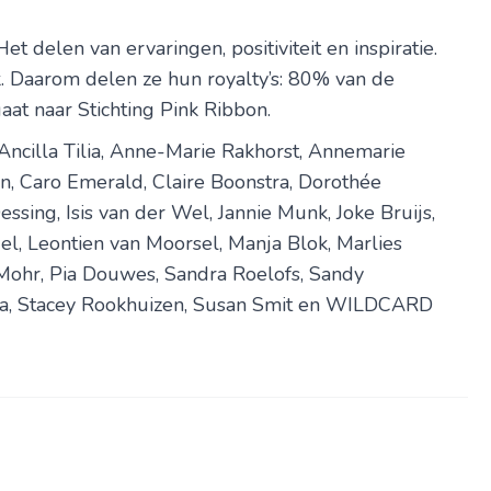
t delen van ervaringen, positi­viteit en inspiratie.
. Daarom delen ze hun royalty’s: 80% van de
aat naar Stichting Pink Ribbon.
, Ancilla Tilia, Anne-Marie Rakhorst, Annemarie
en, Caro Emerald, Claire Boonstra, Dorothée
essing, Isis van der Wel, Jannie Munk, Joke Bruijs,
rdel, Leontien van Moorsel, Manja Blok, Marlies
Mohr, Pia Douwes, Sandra Roelofs, Sandy
ra, Stacey Rookhuizen, Susan Smit en WILDCARD