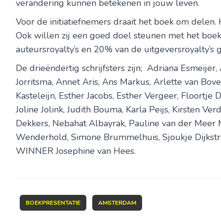
verandering kunnen betekenen in jouw leven.
Voor de initiatiefnemers draait het boek om delen. He
Ook willen zij een goed doel steunen met het boek
auteursroyalty’s en 20% van de uitgeversroyalty’s g
De drieëndertig schrijfsters zijn; Adriana Esmeijer
Jorritsma, Annet Aris, Ans Markus, Arlette van Bov
Kasteleijn, Esther Jacobs, Esther Vergeer, Floortje D
Joline Jolink, Judith Bouma, Karla Peijs, Kirsten Ve
Dekkers, Nebahat Albayrak, Pauline van der Meer 
Wenderhold, Simone Brummelhuis, Sjoukje Dijkst
WINNER Josephine van Hees.
BOEKPRESENTATIE
AMSTERDAM