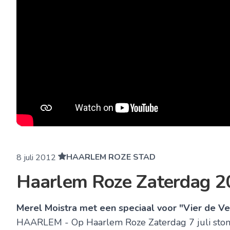
HAARLEM ROZE STAD
8 juli 2012
Haarlem Roze Zaterdag 20
Merel Moistra met een speciaal voor "Vier de Ver
HAARLEM - Op Haarlem Roze Zaterdag 7 juli stond