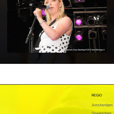
REGIO
Amsterdam
Spaarndam