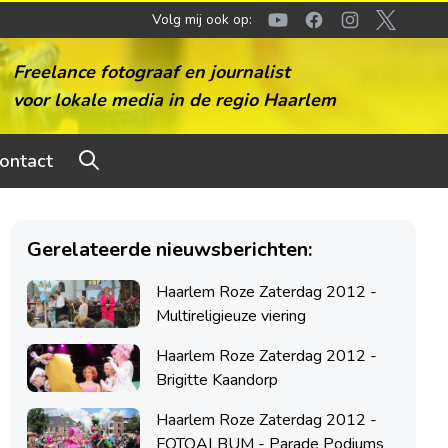
Volg mij ook op:
Youtube
Facebook
Instagram
Twitter
Freelance fotograaf en journalist
voor lokale media in de regio Haarlem
ontact
Gerelateerde nieuwsberichten:
Haarlem Roze Zaterdag 2012 -
Multireligieuze viering
Haarlem Roze Zaterdag 2012 -
Brigitte Kaandorp
Haarlem Roze Zaterdag 2012 -
FOTOALBUM - Parade Podiums