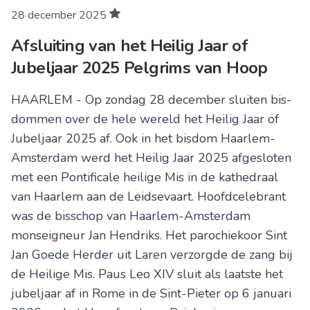
28 december 2025
Afsluiting van het Heilig Jaar of
Jubeljaar 2025 Pelgrims van Hoop
HAARLEM - Op zondag 28 de­cem­ber sluiten bis­
dom­men over de hele wereld het Heilig Jaar of
Jubel­jaar 2025 af. Ook in het bisdom Haar­lem-
Am­ster­dam werd het Heilig Jaar 2025 af­ge­slo­ten
met een Ponti­fi­cale heilige Mis in de ka­the­draal
van Haarlem aan de Leidsevaart. Hoofdcelebrant
was de bisschop van Haarlem-Amsterdam
monseigneur Jan Hendriks. Het parochiekoor Sint
Jan Goede Herder uit Laren ver­zorgde de zang bij
de Heilige Mis. Paus Leo XIV sluit als laatste het
jubeljaar af in Rome in de Sint-Pieter op 6 januari